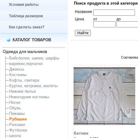
Поиск продукта в этой категор
Условия работы
Название
Таблица размеров
Цена
от
до
Как сделать заказ?
КАТАЛОГ ТОВАРОВ
Одежда для мальчиков
Сортирова
Бейсболки, шапки, шарфы
варежки,перчатки
Джинсы
Костюмы
Кофты, свитера
Куртки, ветровки, жилеты
Нижнее белье
Новогодние костюмы
Носки
Обувь
Пижамы
Рубашки
Рюкзаки
увеличить...
Футболки
батник
школа