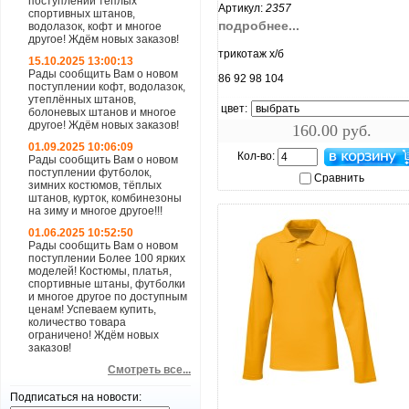
поступлении теплых
Артикул:
2357
спортивных штанов,
подробнее...
водолазок, кофт и многое
другое! Ждём новых заказов!
трикотаж х/б
15.10.2025 13:00:13
Рады сообщить Вам о новом
86 92 98 104
поступлении кофт, водолазок,
утеплённых штанов,
цвет:
болоневых штанов и многое
другое! Ждём новых заказов!
160.00 руб.
01.09.2025 10:06:09
Кол-во:
Рады сообщить Вам о новом
поступлении футболок,
Сравнить
зимних костюмов, тёплых
штанов, курток, комбинезоны
на зиму и многое другое!!!
01.06.2025 10:52:50
Рады сообщить Вам о новом
поступлении Более 100 ярких
моделей! Костюмы, платья,
спортивные штаны, футболки
и многое другое по доступным
ценам! Успеваем купить,
количество товара
ограничено! Ждём новых
заказов!
Смотреть все...
Подписаться на новости:
увеличить...