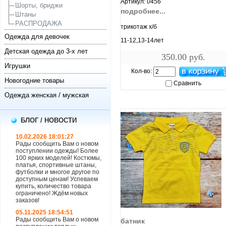
Артикул:
0456
Шорты, бриджи
подробнее...
Штаны
РАСПРОДАЖА
трикотаж х/б
Одежда для девочек
11-12,13-14лет
Детская одежда до 3-х лет
350.00 руб.
Игрушки
Кол-во:
Новогодние товары
Сравнить
Одежда женская / мужская
БЛОГ / НОВОСТИ
10.02.2026 18:01:27
Рады сообщить Вам о новом
поступлении одежды! Более
100 ярких моделей! Костюмы,
платья, спортивные штаны,
футболки и многое другое по
доступным ценам! Успеваем
купить, количество товара
ограничено! Ждём новых
заказов!
увеличить...
05.11.2025 18:54:51
Рады сообщить Вам о новом
батник