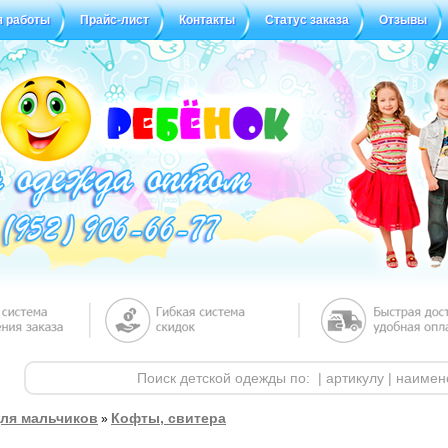
я работы
Прайс-лист
Контакты
Статус заказа
Отзывы
ля мальчиков
Кофты, свитера
»