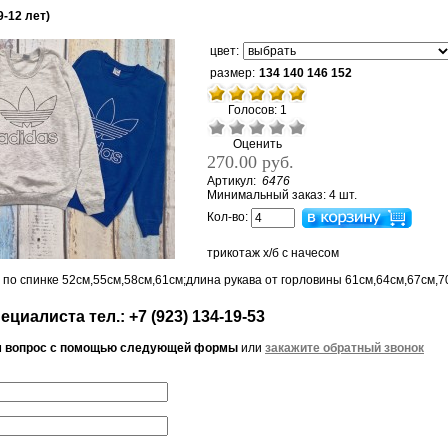
9-12 лет)
цвет:
размер:
134 140 146 152
Голосов: 1
Оценить
270.00 руб.
Артикул:
6476
Минимальный заказ: 4 шт.
Кол-во:
трикотаж х/б с начесом
 по спинке 52см,55см,58см,61см;длина рукава от горловины 61см,64см,67см,7
циалиста тел.: +7 (923) 134-19-53
м вопрос с помощью следующей формы
или
закажите обратный звонок