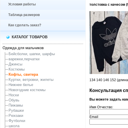
Условия работы
толстовка с начесом (
Таблица размеров
Как сделать заказ?
КАТАЛОГ ТОВАРОВ
Одежда для мальчиков
Бейсболки, шапки, шарфы
варежки,перчатки
Джинсы
Костюмы
Кофты, свитера
Куртки, ветровки, жилеты
134 140 146 152 (длина
Нижнее белье
Новогодние костюмы
Консультация спе
Носки
Вы можете задать на
Обувь
Пижамы
Имя Отчество:
Рубашки
Рюкзаки
Email
Футболки
школа