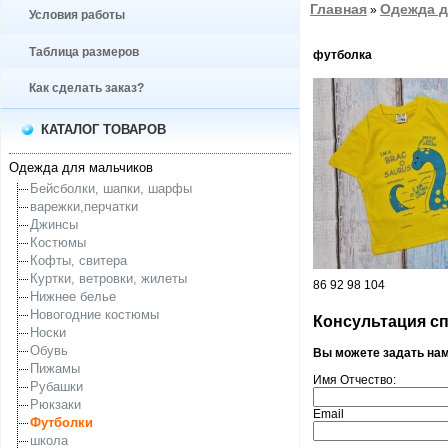
Главная
Одежда д
»
Условия работы
Таблица размеров
футболка
Как сделать заказ?
КАТАЛОГ ТОВАРОВ
Одежда для мальчиков
Бейсболки, шапки, шарфы
варежки,перчатки
Джинсы
Костюмы
Кофты, свитера
Куртки, ветровки, жилеты
86 92 98 104
Нижнее белье
Новогодние костюмы
Консультация спе
Носки
Обувь
Вы можете задать на
Пижамы
Имя Отчество:
Рубашки
Рюкзаки
Email
Футболки
школа