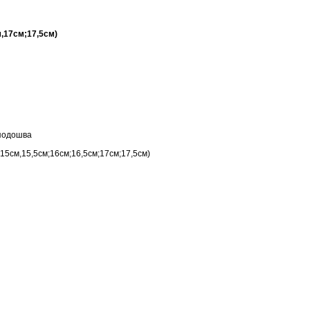
м,17см;17,5см)
 подошва
15см,15,5см;16см;16,5см;17см;17,5см)