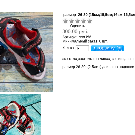
размер:
26-30 (15см;15,5см;16см;16,5с
Оценить
300.00 руб.
Артикул:
san356
Минимальный заказ: 6 шт.
Кол-во:
эко-кожа,застежка на липах, светящаяся
размер:26-30 (2-5лет) длина по подошве 