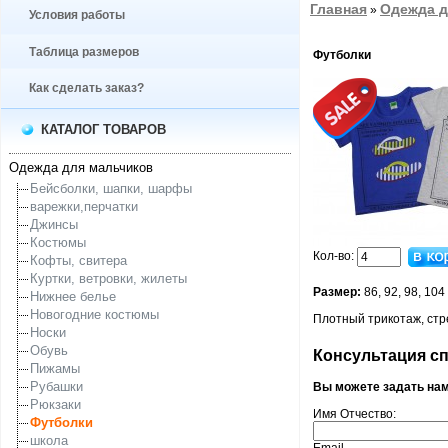
Главная
Одежда д
»
Условия работы
Таблица размеров
Футболки
Как сделать заказ?
КАТАЛОГ ТОВАРОВ
Одежда для мальчиков
Бейсболки, шапки, шарфы
варежки,перчатки
Джинсы
Костюмы
Кол-во:
Кофты, свитера
Куртки, ветровки, жилеты
Размер:
86, 92, 98, 104
Нижнее белье
Новогодние костюмы
Плотный трикотаж, стр
Носки
Обувь
Консультация спе
Пижамы
Рубашки
Вы можете задать на
Рюкзаки
Имя Отчество:
Футболки
школа