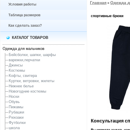
Главная
Одежда д
»
Условия работы
Таблица размеров
спортивные брюки
Как сделать заказ?
КАТАЛОГ ТОВАРОВ
Одежда для мальчиков
Бейсболки, шапки, шарфы
варежки,перчатки
Джинсы
Костюмы
Кофты, свитера
Куртки, ветровки, жилеты
Нижнее белье
Новогодние костюмы
Носки
Обувь
Пижамы
Рубашки
Рюкзаки
Консультация спе
Футболки
школа