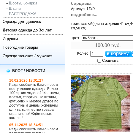
Шорты, бриджи
борцовка
Штаны
Артикул:
1740
РАСПРОДАЖА
подробнее...
Одежда для девочек
трикотаж х/б(длина изделия 41 см,4
см,50 см)
Детская одежда до 3-х лет
цвет:
Игрушки
100.00 руб.
Новогодние товары
Кол-во:
Одежда женская / мужская
Сравнить
БЛОГ / НОВОСТИ
10.02.2026 18:01:27
Рады сообщить Вам о новом
поступлении одежды! Более
100 ярких моделей! Костюмы,
платья, спортивные штаны,
футболки и многое другое по
доступным ценам! Успеваем
купить, количество товара
ограничено! Ждём новых
заказов!
05.11.2025 18:54:51
Рады сообщить Вам о новом