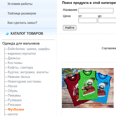
Поиск продукта в этой категор
Условия работы
Название
Таблица размеров
Цена
от
до
Как сделать заказ?
КАТАЛОГ ТОВАРОВ
Одежда для мальчиков
Сортирова
Бейсболки, шапки, шарфы
варежки,перчатки
Джинсы
Костюмы
Кофты, свитера
Куртки, ветровки, жилеты
Нижнее белье
Новогодние костюмы
Носки
Обувь
Пижамы
Рубашки
Рюкзаки
Футболки
увеличить...
школа