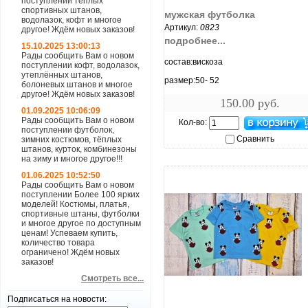
поступлении теплых
увеличить...
спортивных штанов,
мужская футболка
водолазок, кофт и многое
Артикул:
0823
другое! Ждём новых заказов!
подробнее...
15.10.2025 13:00:13
Рады сообщить Вам о новом
состав:вискоза
поступлении кофт, водолазок,
утеплённых штанов,
размер:50- 52
болоневых штанов и многое
другое! Ждём новых заказов!
150.00 руб.
01.09.2025 10:06:09
Рады сообщить Вам о новом
Кол-во:
поступлении футболок,
Сравнить
зимних костюмов, тёплых
штанов, курток, комбинезоны
на зиму и многое другое!!!
01.06.2025 10:52:50
Рады сообщить Вам о новом
поступлении Более 100 ярких
моделей! Костюмы, платья,
спортивные штаны, футболки
и многое другое по доступным
ценам! Успеваем купить,
количество товара
ограничено! Ждём новых
заказов!
Смотреть все...
увеличить...
Подписаться на новости: