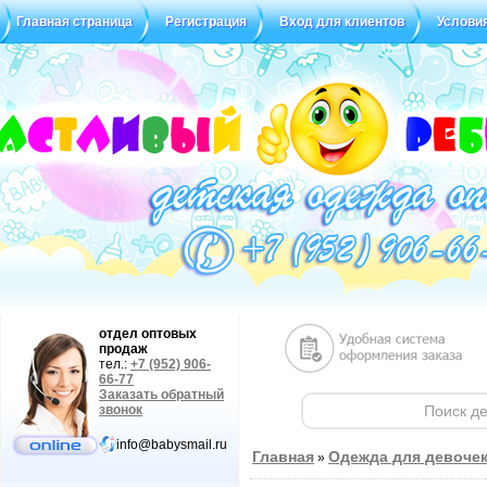
Главная страница
Регистрация
Вход для клиентов
Услови
Статус заказа
Отзывы
отдел оптовых
продаж
тел.:
+7 (952) 906-
66-77
Заказать обратный
звонок
info@babysmail.ru
Главная
Одежда для девоче
»