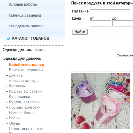
Поиск продукта в этой категор
Условия работы
Название
Таблица размеров
Цена
от
до
Как сделать заказ?
КАТАЛОГ ТОВАРОВ
Одежда для мальчиков
Сортирова
Одежда для девочек
Бейсболки, шапки
Варежки, перчатки
Джинсы
женская одежда
Костюмы
Кофты, толстовки
Купальники
Куртки, ветровки
Лосины, колготки
Нижнее белье
Носки
Обувь
Палантины, платки
увеличить...