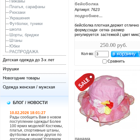
Пижамы
бейсболка
Платья, сарафаны
Артикул:
7623
Рюкзаки
подробнее...
Украшения
Футболки, туники
бейсболка плотная,держит отлично
школа
форму,сзади сетка- размер
Шорты, бриджи
регулируется застежкой.( цвет микс
Штаны
250.00 руб.
Юбки
РАСПРОДАЖА
Кол-во:
Детская одежда до 3-х лет
Сравнить
Игрушки
Новогодние товары
Одежда женская / мужская
БЛОГ / НОВОСТИ
10.02.2026 18:01:27
Рады сообщить Вам о новом
поступлении одежды! Более
100 ярких моделей! Костюмы,
платья, спортивные штаны,
увеличить...
футболки и многое другое по
панама
доступным ценам! Успеваем