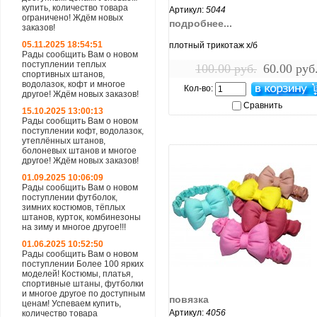
купить, количество товара
Артикул:
5044
ограничено! Ждём новых
подробнее...
заказов!
05.11.2025 18:54:51
плотный трикотаж х/б
Рады сообщить Вам о новом
поступлении теплых
100.00 руб.
60.00 руб
спортивных штанов,
водолазок, кофт и многое
Кол-во:
другое! Ждём новых заказов!
Сравнить
15.10.2025 13:00:13
Рады сообщить Вам о новом
поступлении кофт, водолазок,
утеплённых штанов,
болоневых штанов и многое
другое! Ждём новых заказов!
01.09.2025 10:06:09
Рады сообщить Вам о новом
поступлении футболок,
зимних костюмов, тёплых
штанов, курток, комбинезоны
на зиму и многое другое!!!
01.06.2025 10:52:50
Рады сообщить Вам о новом
поступлении Более 100 ярких
увеличить...
моделей! Костюмы, платья,
спортивные штаны, футболки
и многое другое по доступным
повязка
ценам! Успеваем купить,
Артикул:
4056
количество товара