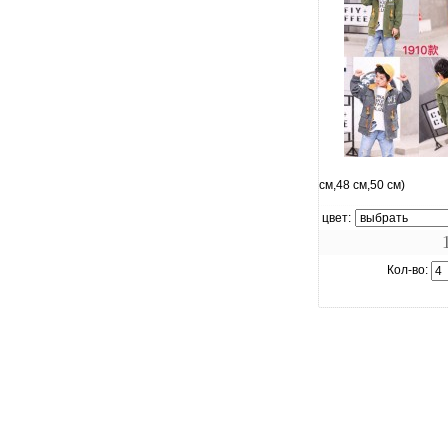
увеличить.
см,48 см,50 см)
цвет:
Кол-во: