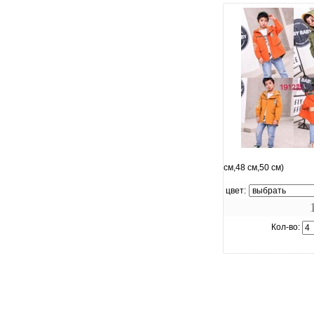
увеличить.
см,48 см,50 см)
цвет:
Кол-во: