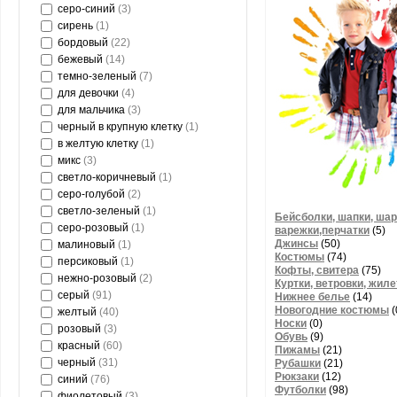
серо-синий
(3)
сирень
(1)
бордовый
(22)
бежевый
(14)
темно-зеленый
(7)
для девочки
(4)
для мальчика
(3)
черный в крупную клетку
(1)
в желтую клетку
(1)
микс
(3)
светло-коричневый
(1)
серо-голубой
(2)
светло-зеленый
(1)
Бейсболки, шапки, ш
серо-розовый
(1)
варежки,перчатки
(5)
Джинсы
(50)
малиновый
(1)
Костюмы
(74)
персиковый
(1)
Кофты, свитера
(75)
нежно-розовый
(2)
Куртки, ветровки, жил
серый
(91)
Нижнее белье
(14)
Новогодние костюмы
(
желтый
(40)
Носки
(0)
розовый
(3)
Обувь
(9)
красный
(60)
Пижамы
(21)
черный
(31)
Рубашки
(21)
Рюкзаки
(12)
синий
(76)
Футболки
(98)
фиолетовый
(3)