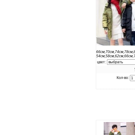
увеличить.
66см,70см,74см,78см,
54см,58см,62см,66см,
цвет:
Кол-во: