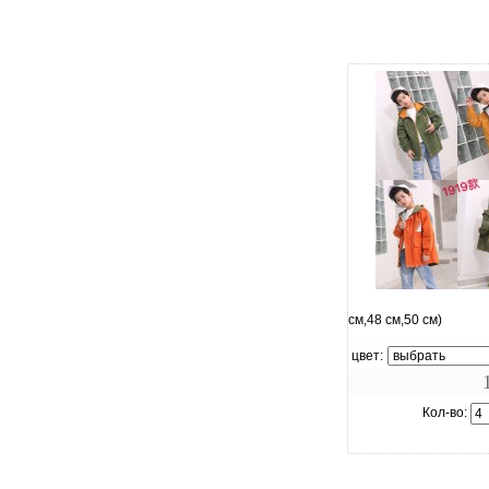
увеличить.
см,48 см,50 см)
цвет:
Кол-во: