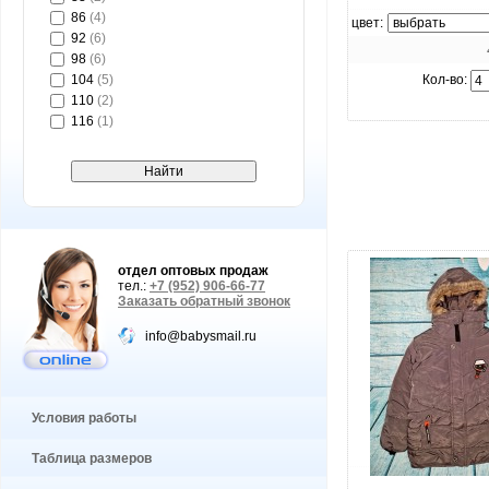
86
(4)
цвет:
92
(6)
98
(6)
104
(5)
Кол-во:
110
(2)
116
(1)
отдел оптовых продаж
тел.:
+7 (952) 906-66-77
Заказать обратный звонок
info@babysmail.ru
Условия работы
Таблица размеров
увеличить.