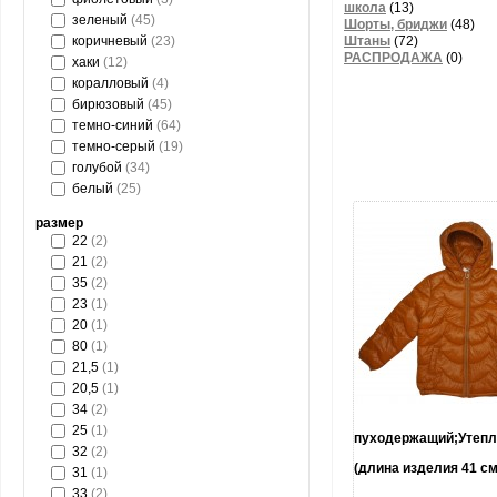
школа
(13)
зеленый
(45)
Шорты, бриджи
(48)
коричневый
(23)
Штаны
(72)
РАСПРОДАЖА
(0)
хаки
(12)
коралловый
(4)
бирюзовый
(45)
темно-синий
(64)
темно-серый
(19)
голубой
(34)
белый
(25)
размер
22
(2)
21
(2)
35
(2)
23
(1)
20
(1)
80
(1)
21,5
(1)
20,5
(1)
34
(2)
увеличить.
25
(1)
пуходержащий;Утеплит
32
(2)
(длина изделия 41 см
31
(1)
33
(2)