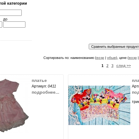
той категории
до
Сортировать по: наименованию (
возр
|
убыв
), цене (
возр
1
2
3
след >>
платье
пл
Артикул:
0411
Арт
подробнее...
под
три
увеличить...
ить...