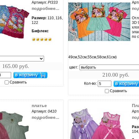
Артикул:
Pl333
Арт
подробнее...
под
Размер:
110, 116,
Отл
122
3D 
хло
Бифлекс
эла
по 
ить...
увеличить...
49см,52см,55см,58см,61см)
165.00 руб.
цвет:
210.00 руб.
Сравнить
Кол-во:
Сравнить
платье
Пл
Артикул:
0410
Арт
подробнее...
под
Раз
104