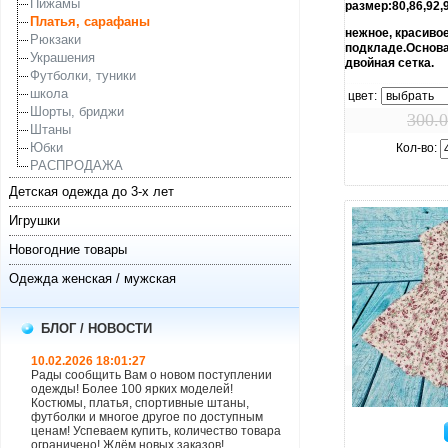
Пижамы
размер:80,86,92,
Платья, сарафаны
нежное, красивое
Рюкзаки
подкладе.Основа
Украшения
двойная сетка.
Футболки, туники
школа
цвет:
Шорты, бриджи
300.0
Штаны
Юбки
Кол-во:
РАСПРОДАЖА
Детская одежда до 3-х лет
Игрушки
Новогодние товары
Одежда женская / мужская
БЛОГ / НОВОСТИ
10.02.2026 18:01:27
Рады сообщить Вам о новом поступлении
одежды! Более 100 ярких моделей!
Костюмы, платья, спортивные штаны,
увелич
футболки и многое другое по доступным
ценам! Успеваем купить, количество товара
ограничено! Ждём новых заказов!