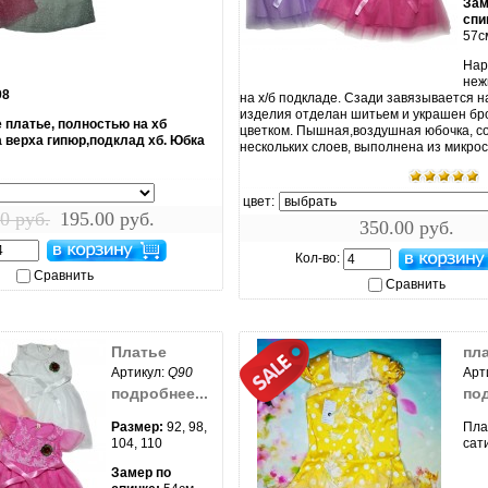
Зам
спи
57с
ить...
увеличить...
Нар
неж
98
на х/б подкладе. Сзади завязывается н
изделия отделан шитьем и украшен б
 платье, полностью на хб
цветком. Пышная,воздушная юбочка, со
 верха гипюр,подклад хб. Юбка
нескольких слоев, выполнена из микрос
цвет:
0 руб.
195.00 руб.
350.00 руб.
Кол-во:
Сравнить
Сравнить
Платье
пл
Артикул:
Q90
Арт
подробнее...
под
Размер:
92, 98,
Пла
104, 110
сат
Замер по