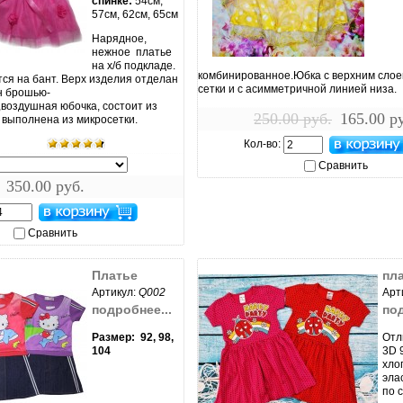
спинке:
54см,
57см, 62см, 65см
Нарядное,
нежное платье
ить...
увеличить...
на х/б подкладе.
комбинированное.Юбка с верхним сло
ся на бант. Верх изделия отделан
сетки и с асимметричной линией низа.
н брошью-
воздушная юбочка, состоит из
250.00 руб.
165.00 р
, выполнена из микросетки.
Кол-во:
Сравнить
350.00 руб.
Сравнить
Платье
пл
Артикул:
Q002
Арт
подробнее...
под
Размер: 92, 98,
Отл
104
3D 
хло
эла
по 