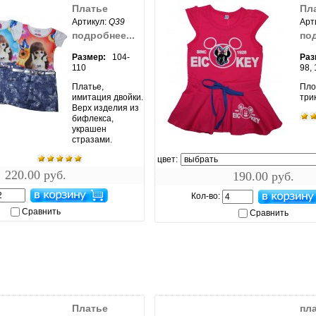
Платье
Пл
Артикул:
Q39
Арт
подробнее...
под
Размер:
104-
Раз
110
98,
Платье,
Пло
имитация двойки.
три
Верх изделия из
бифлекса,
ить...
украшен
стразами.
увеличить...
цвет:
220.00 руб.
190.00 руб.
Кол-во:
Сравнить
Сравнить
Платье
пл