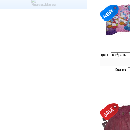
увелич
цвет:
Кол-во: