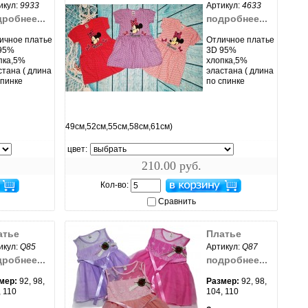
икул:
9933
Артикул:
4633
робнее...
подробнее...
ичное платье
Отличное платье
95%
3D 95%
пка,5%
хлопка,5%
стана ( длина
эластана ( длина
спинке
по спинке
увеличить...
49см,52см,55см,58см,61см)
цвет:
210.00 руб.
Кол-во:
Сравнить
атье
Платье
икул:
Q85
Артикул:
Q87
робнее...
подробнее...
мер:
92, 98,
Размер:
92, 98,
, 110
104, 110