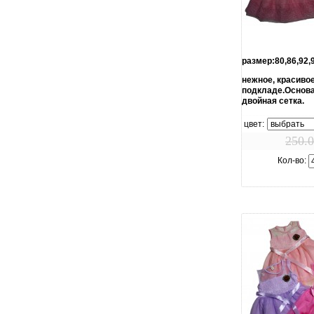
увелич
размер:80,86,92,
нежное, красивое
подкладе.Основа
двойная сетка.
цвет:
250.0
Кол-во: