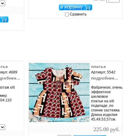
увеличить...
Сравнить
атье
платье
икул:
4689
Артикул:
5542
робнее...
подробнее...
котаж х/б
Фабричное, очень
эффектное
мер:
шелковое
104.110
платье на х/б
подкладе ,по
спинке застежка
Длина изделия
45,49,53,57см.
увеличить...
225.00 руб.