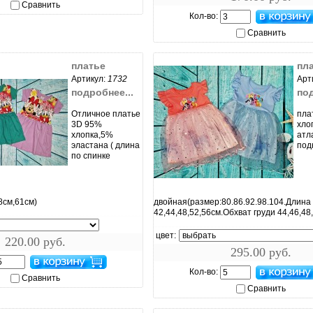
Сравнить
Кол-во:
Сравнить
платье
пл
Артикул:
1732
Арт
подробнее...
под
Отличное платье
пла
3D 95%
хло
хлопка,5%
атл
эластана ( длина
под
по спинке
ить...
увеличить...
8см,61см)
двойная(размер:80.86.92.98.104.Длина
42,44,48,52,56см.Обхват груди 44,46,48
цвет:
220.00 руб.
295.00 руб.
Кол-во:
Сравнить
Сравнить