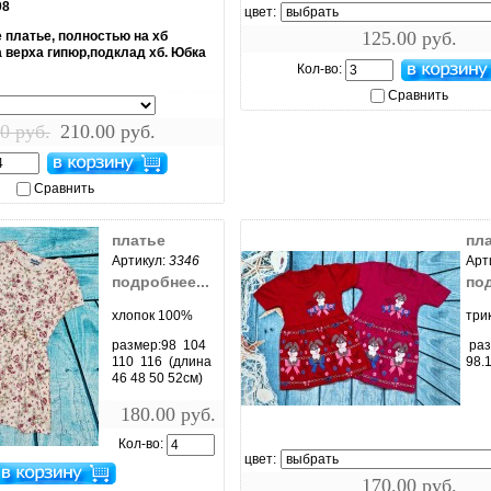
98
цвет:
125.00 руб.
 платье, полностью на хб
 верха гипюр,подклад хб. Юбка
Кол-во:
Сравнить
0 руб.
210.00 руб.
Сравнить
платье
пл
Артикул:
3346
Арт
подробнее...
под
хлопок 100%
три
размер:98 104
раз
110 116 (длина
98.
46 48 50 52см)
180.00 руб.
увеличить...
Кол-во:
ить...
цвет:
170.00 руб.