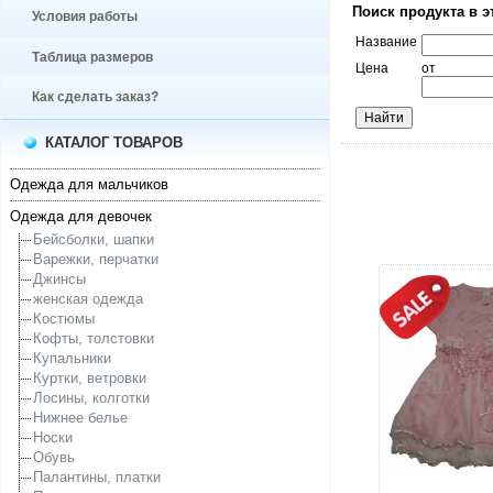
Поиск продукта в э
Условия работы
Название
Таблица размеров
Цена
от
Как сделать заказ?
КАТАЛОГ ТОВАРОВ
Одежда для мальчиков
Одежда для девочек
Бейсболки, шапки
Варежки, перчатки
Джинсы
женская одежда
Костюмы
Кофты, толстовки
Купальники
Куртки, ветровки
Лосины, колготки
Нижнее белье
Носки
Обувь
Палантины, платки
увелич