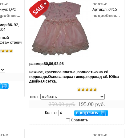
атье
платье
икул:
Q41
Артикул:
0415
робнее...
подробнее...
мер:86.
92,
 104
тный
котаж стрейч
увеличить...
размер:80,86,92,98
нежное, красивое платье, полностью на хб
подкладе.Основа верха гипюр,подклад хб. Юбка
двойная сетка.
цвет:
250.00 руб.
195.00 руб.
Кол-во:
Сравнить
атье
платье