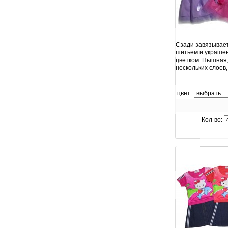
увелич
Сзади завязывает
шитьем и украше
цветком. Пышная,
нескольких слоев
цвет:
Кол-во: