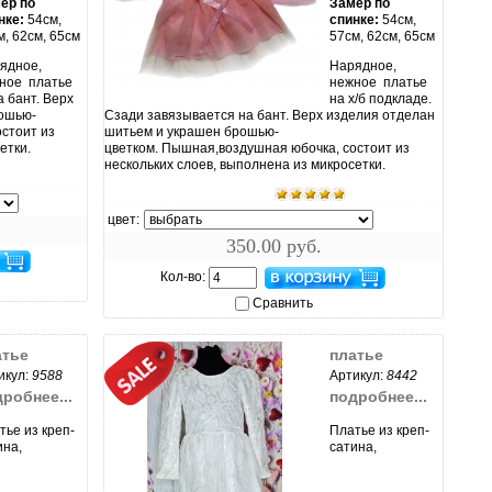
ер по
Замер по
нке:
54см,
спинке:
54см,
м, 62см, 65см
57см, 62см, 65см
ядное,
Нарядное,
ное платье
нежное платье
увеличить...
а бант. Верх
на х/б подкладе.
рошью-
Сзади завязывается на бант. Верх изделия отделан
стоит из
шитьем и украшен брошью-
етки.
цветком. Пышная,воздушная юбочка, состоит из
нескольких слоев, выполнена из микросетки.
цвет:
350.00 руб.
Кол-во:
Сравнить
атье
платье
икул:
9588
Артикул:
8442
робнее...
подробнее...
тье из креп-
Платье из креп-
ина,
сатина,