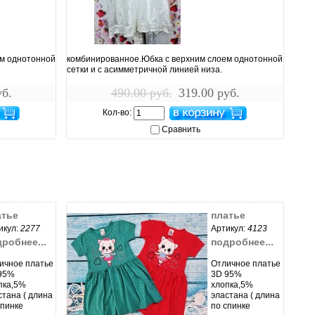
увеличить...
ем однотонной
комбинированное.Юбка с верхним слоем однотонной
сетки и с асимметричной линией низа.
уб.
490.00 руб.
319.00 руб.
Кол-во:
Сравнить
атье
платье
икул:
2277
Артикул:
4123
робнее...
подробнее...
ичное платье
Отличное платье
95%
3D 95%
пка,5%
хлопка,5%
стана ( длина
эластана ( длина
спинке
по спинке