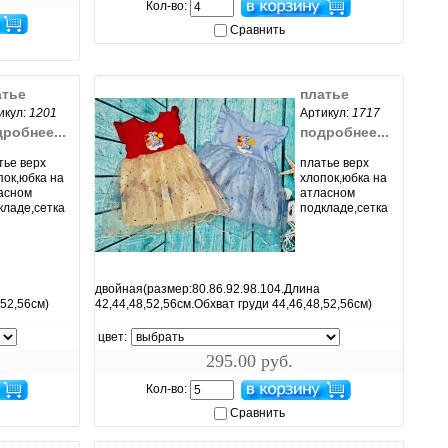
Кол-во:
Сравнить
атье
платье
икул:
1201
Артикул:
1717
робнее...
подробнее...
тье верх
платье верх
пок,юбка на
хлопок,юбка на
асном
атласном
кладе,сетка
подкладе,сетка
увеличить...
двойная(размер:80.86.92.98.104.Длина
,52,56см)
42,44,48,52,56см.Обхват груди 44,46,48,52,56см)
цвет:
295.00 руб.
Кол-во:
Сравнить