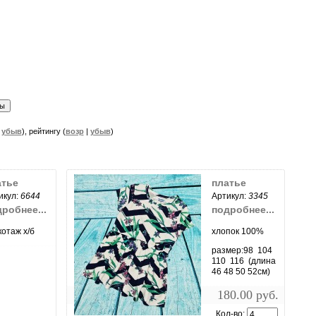
|
убыв
), рейтингу (
возр
|
убыв
)
атье
платье
икул:
6644
Артикул:
3345
робнее...
подробнее...
котаж х/б
хлопок 100%
размер:98 104
110 116 (длина
46 48 50 52см)
180.00 руб.
Кол-во: