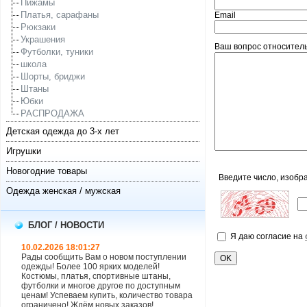
Пижамы
Платья, сарафаны
Email
Рюкзаки
Украшения
Ваш вопрос относитель
Футболки, туники
школа
Шорты, бриджи
Штаны
Юбки
РАСПРОДАЖА
Детская одежда до 3-х лет
Игрушки
Новогодние товары
Введите число, изобр
Одежда женская / мужская
БЛОГ / НОВОСТИ
Я даю согласие на
10.02.2026 18:01:27
Рады сообщить Вам о новом поступлении
одежды! Более 100 ярких моделей!
Костюмы, платья, спортивные штаны,
футболки и многое другое по доступным
ценам! Успеваем купить, количество товара
ограничено! Ждём новых заказов!