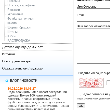
Вы можете задать на
Пижамы
Платья, сарафаны
Имя Отчество:
Рюкзаки
Украшения
Email
Футболки, туники
школа
Ваш вопрос относитель
Шорты, бриджи
Штаны
Юбки
РАСПРОДАЖА
Детская одежда до 3-х лет
Игрушки
Новогодние товары
Одежда женская / мужская
Введите число, изобр
БЛОГ / НОВОСТИ
10.02.2026 18:01:27
Рады сообщить Вам о новом поступлении
Я даю согласие на
одежды! Более 100 ярких моделей!
персональных данны
Костюмы, платья, спортивные штаны,
футболки и многое другое по доступным
ценам! Успеваем купить, количество товара
ограничено! Ждём новых заказов!