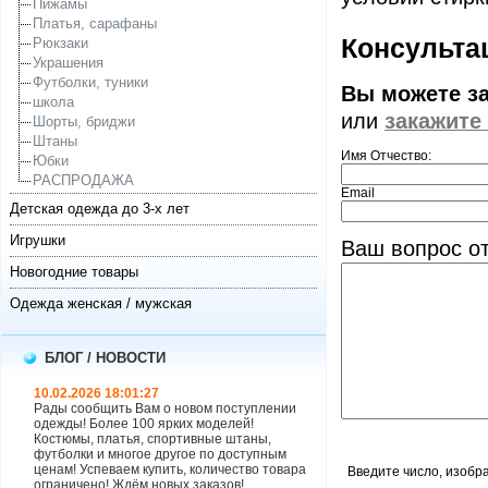
Пижамы
Платья, сарафаны
Консультац
Рюкзаки
Украшения
Футболки, туники
Вы можете з
школа
или
закажите
Шорты, бриджи
Штаны
Имя Отчество:
Юбки
РАСПРОДАЖА
Email
Детская одежда до 3-х лет
Игрушки
Ваш вопрос от
Новогодние товары
Одежда женская / мужская
БЛОГ / НОВОСТИ
10.02.2026 18:01:27
Рады сообщить Вам о новом поступлении
одежды! Более 100 ярких моделей!
Костюмы, платья, спортивные штаны,
футболки и многое другое по доступным
ценам! Успеваем купить, количество товара
Введите число, изобр
ограничено! Ждём новых заказов!