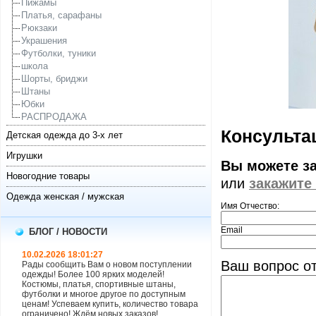
Пижамы
Платья, сарафаны
Рюкзаки
Украшения
Футболки, туники
школа
Шорты, бриджи
Штаны
Юбки
РАСПРОДАЖА
Консультац
Детская одежда до 3-х лет
Игрушки
Вы можете з
Новогодние товары
или
закажите
Одежда женская / мужская
Имя Отчество:
Email
БЛОГ / НОВОСТИ
10.02.2026 18:01:27
Ваш вопрос от
Рады сообщить Вам о новом поступлении
одежды! Более 100 ярких моделей!
Костюмы, платья, спортивные штаны,
футболки и многое другое по доступным
ценам! Успеваем купить, количество товара
ограничено! Ждём новых заказов!