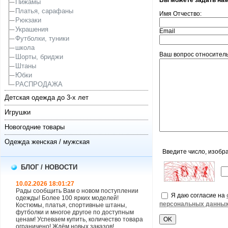
Вы можете задать на
Пижамы
Платья, сарафаны
Имя Отчество:
Рюкзаки
Украшения
Email
Футболки, туники
школа
Ваш вопрос относительн
Шорты, бриджи
Штаны
Юбки
РАСПРОДАЖА
Детская одежда до 3-х лет
Игрушки
Новогодние товары
Одежда женская / мужская
Введите число, изобр
БЛОГ / НОВОСТИ
10.02.2026 18:01:27
Рады сообщить Вам о новом поступлении
Я даю согласие на
одежды! Более 100 ярких моделей!
персональных данны
Костюмы, платья, спортивные штаны,
футболки и многое другое по доступным
ценам! Успеваем купить, количество товара
ограничено! Ждём новых заказов!