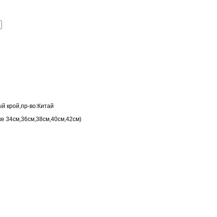
ый крой,пр-во:Китай
ке 34см,36см,38см,40см,42см)